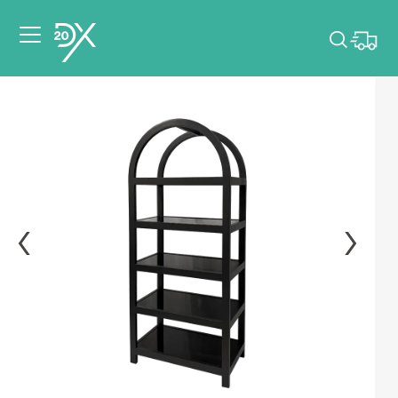
Veuillez choisir les
dates de votre
événement.
Choisir mes dates