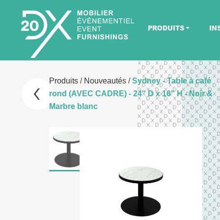
PRODUITS
IN
Produits
/
Nouveautés
/
Sydney - Table à café
rond (AVEC CADRE) - 24'' D x 16" H - Noir &
Marbre blanc