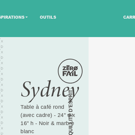
SPIRATIONS
OUTILS
CARR
Sydney
TRANQUILLITÉ D’ESPRIT
Table à café rond
(avec cadre) - 24'' d x
16" h - Noir & marbre
blanc