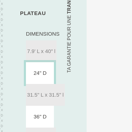
PLATEAU
TA GARANTIE POUR UNE
DIMENSIONS
7.9' L x 40" l
24" D
31.5" L x 31.5" l
36" D