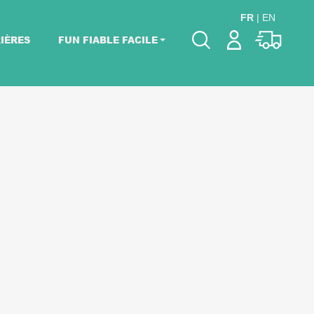
FR
|
EN
IÈRES
FUN FIABLE FACILE
Veuillez choisir les
dates de votre
événement.
Choisir mes dates