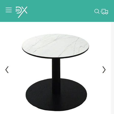
Veuillez choisir les
dates de votre
événement.
Choisir mes dates