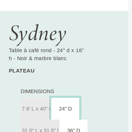
Sydney
Table à café rond - 24'' d x 16"
h - Noir & marbre blanc
PLATEAU
DIMENSIONS
7.9' L x 40" l
24" D
31.5" L x 31.5" l
36" D