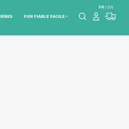
FR
|
EN
IÈRES
FUN FIABLE FACILE
Veuillez choisir les
dates de votre
événement.
Choisir mes dates