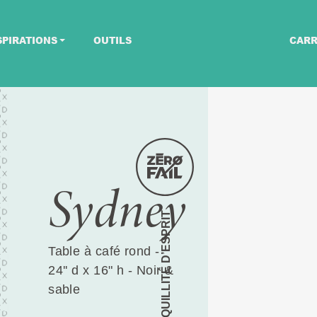
SPIRATIONS
OUTILS
CARR
Sydney
TRANQUILLITÉ D’ESPRIT
Table à café rond -
24'' d x 16" h - Noir &
sable