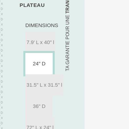
PLATEAU
TA GARANTIE POUR UNE
DIMENSIONS
7.9' L x 40" l
24" D
31.5" L x 31.5" l
36" D
72" L x 24" l