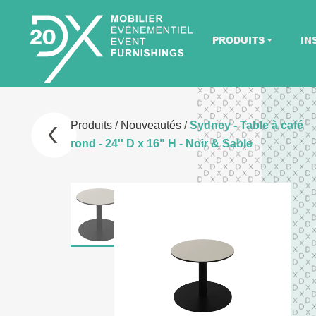
PRODUITS
IN
Produits
/
Nouveautés
/
Sydney - Table à café
rond - 24'' D x 16" H - Noir & Sable