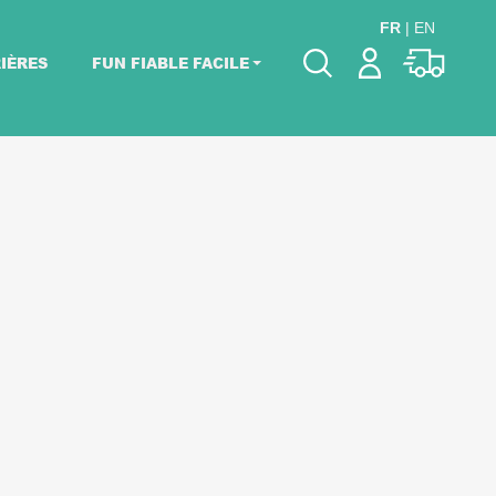
FR
|
EN
IÈRES
FUN FIABLE FACILE
Veuillez choisir les
dates de votre
événement.
Choisir mes dates