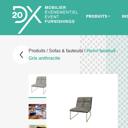
PRODUITS
IN
Produits
/
Sofas & fauteuils
/
Henri fauteuil -
Gris anthracite