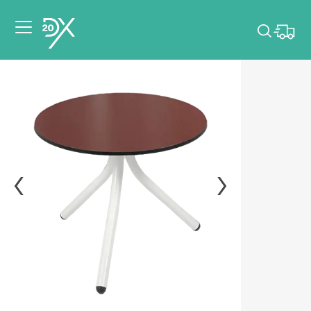
Veuillez choisir les
dates de votre
événement.
Choisir mes dates