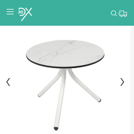
Veuillez choisir les
dates de votre
événement.
Choisir mes dates