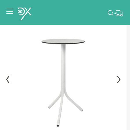
Veuillez choisir les
dates de votre
événement.
Choisir mes dates