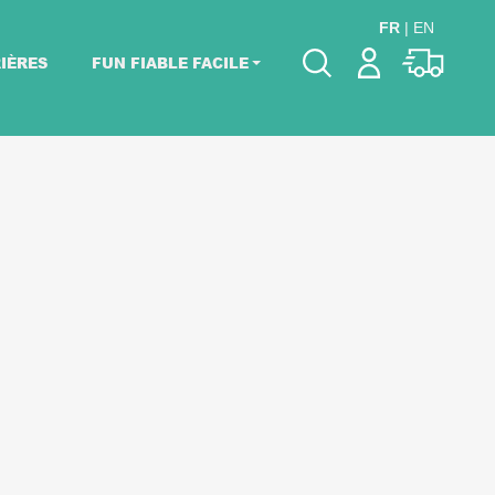
FR
|
EN
IÈRES
FUN FIABLE FACILE
Veuillez choisir les
dates de votre
événement.
Choisir mes dates