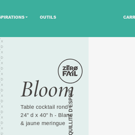
SPIRATIONS
OUTILS
CARR
Bloom
TRANQUILLITÉ D’ESPRIT
Table cocktail rond -
24'' d x 40" h - Blanc
& jaune meringue