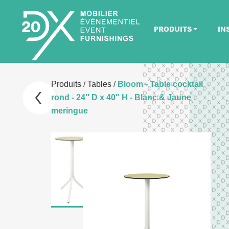
PRODUITS
IN
Produits
/
Tables
/
Bloom - Table cocktail
rond - 24'' D x 40" H - Blanc & Jaune
meringue