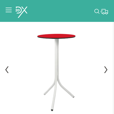
Veuillez choisir les
dates de votre
événement.
Choisir mes dates