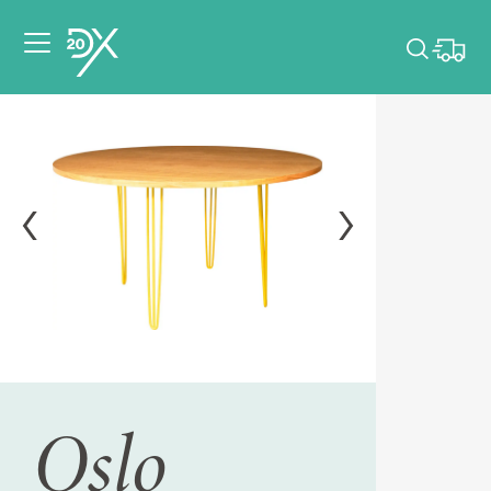
Veuillez choisir les
dates de votre
événement.
Choisir mes dates
Oslo