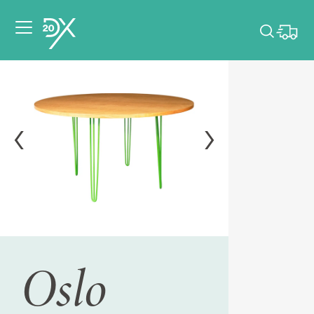
Veuillez choisir les
dates de votre
événement.
Choisir mes dates
Oslo