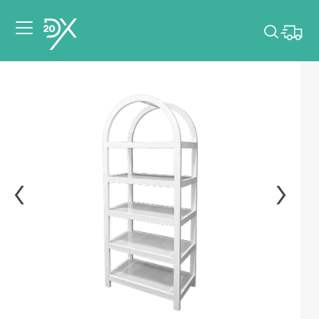
Veuillez choisir les
dates de votre
événement.
Choisir mes dates