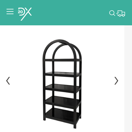
Veuillez choisir les
dates de votre
événement.
Choisir mes dates