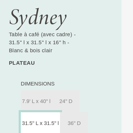
Sydney
Table à café (avec cadre) -
31.5'' l x 31.5'' l x 16" h -
Blanc & bois clair
PLATEAU
DIMENSIONS
7.9' L x 40" l
24" D
31.5" L x 31.5" l
36" D