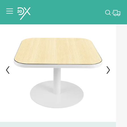
Veuillez choisir les
dates de votre
événement.
Choisir mes dates