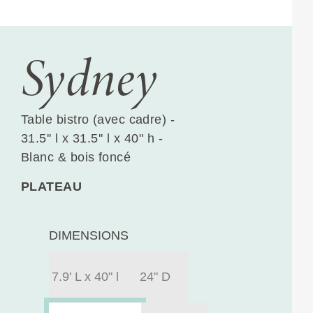
Sydney
Table bistro (avec cadre) -
31.5'' l x 31.5'' l x 40" h -
Blanc & bois foncé
PLATEAU
DIMENSIONS
7.9' L x 40" l
24" D