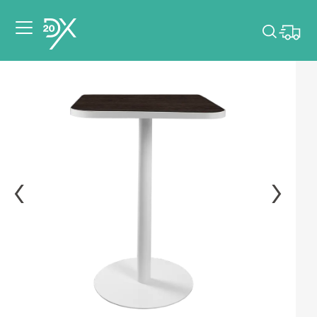
Veuillez choisir les
dates de votre
événement.
Choisir mes dates