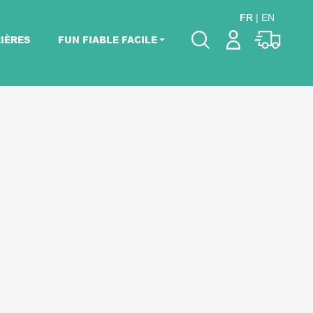
FR
|
EN
IÈRES
FUN FIABLE FACILE
Veuillez choisir les
dates de votre
événement.
Choisir mes dates