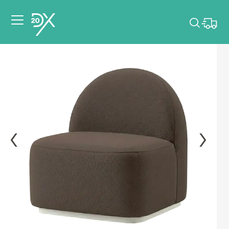
Veuillez choisir les
dates de votre
événement.
Choisir mes dates