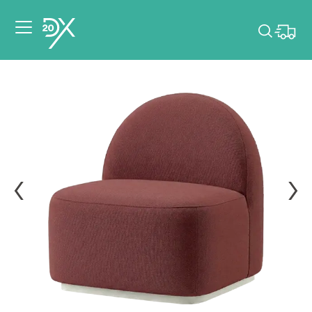
Veuillez choisir les
dates de votre
événement.
Choisir mes dates