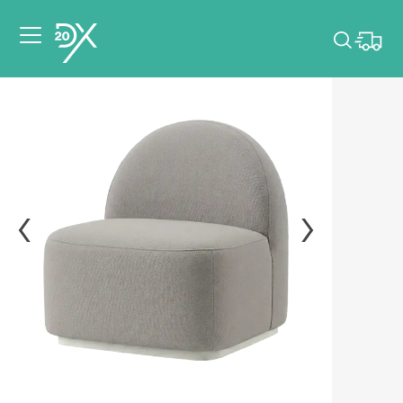
Veuillez choisir les
dates de votre
événement.
Choisir mes dates